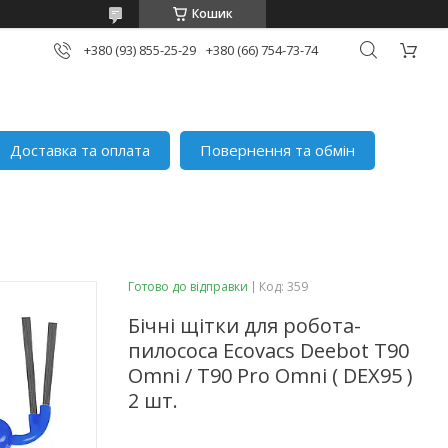
Кошик
+380 (93) 855-25-29
+380 (66) 754-73-74
Доставка та оплата
Повернення та обмін
Готово до відправки
Код:
359
Бічні щітки для робота-
пилососа Ecovacs Deebot T90
Omni / T90 Pro Omni ( DEX95 )
2 шт.