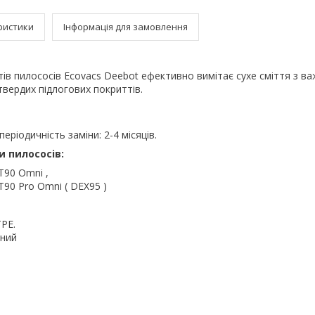
ристики
Інформація для замовлення
тів пилососів Ecovacs Deebot ефективно вимітає сухе сміття з в
твердих підлогових покриттів.
ріодичність заміни: 2-4 місяців.
и пилососів:
T90 Omni ,
T90 Pro Omni ( DEX95 )
TPE.
рний