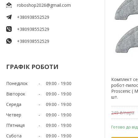
roboshop2026@gmail.com
+380938552529
+380938552529
+380938552529
ГРАФІК РОБОТИ
Комплект се
Понеділок
09:00
19:00
робот-пилосо
Proscenic ( 
Вівторок
09:00
19:00
шт.
Середа
09:00
19:00
249 ₴/пара
Четвер
09:00
19:00
Пʼятниця
09:00
19:00
Готово до ві
Субота
09:00
19:00