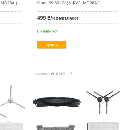
CLMD28A )
Viomi S9 S9 UV ( V-RVCLMD28A )
499 ₴/комплект
В наявності
Купити
60.61.62.117