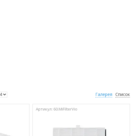
Галерея
Список
60.MiFilterVio