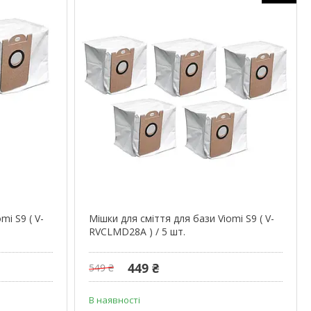
mi S9 ( V-
Мішки для сміття для бази Viomi S9 ( V-
RVCLMD28A ) / 5 шт.
449 ₴
549 ₴
В наявності