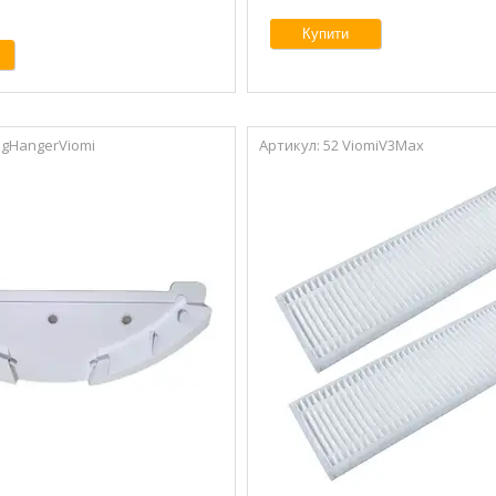
Купити
agHangerViomi
52 ViomiV3Max