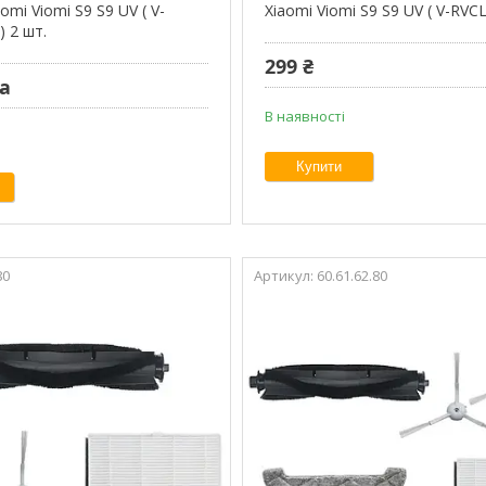
omi Viomi S9 S9 UV ( V-
Xiaomi Viomi S9 S9 UV ( V-RV
 2 шт.
299 ₴
ра
В наявності
Купити
80
60.61.62.80