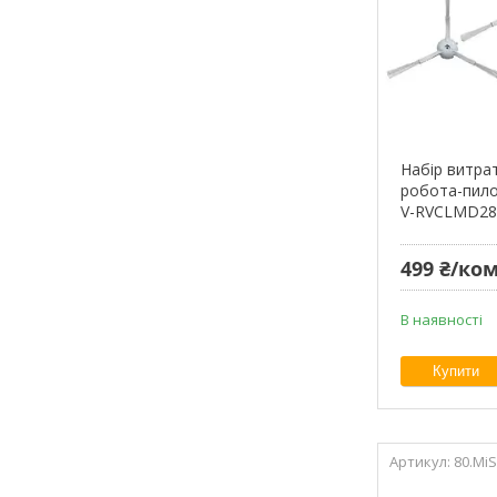
Набір витра
робота-пилос
V-RVCLMD28
499 ₴/ко
В наявності
Купити
80.Mi