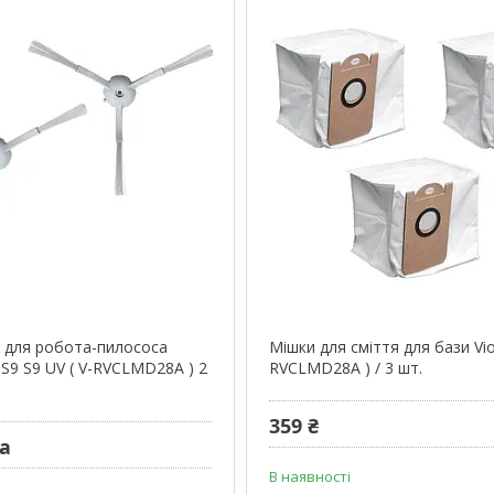
и для робота-пилососа
Мішки для сміття для бази Vio
 S9 S9 UV ( V-RVCLMD28A ) 2
RVCLMD28A ) / 3 шт.
359 ₴
ра
В наявності