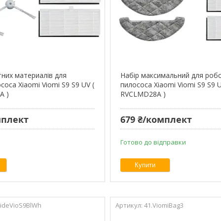
тних материалів для
Набір максимальний для роб
оса Xiaomi Viomi S9 S9 UV (
пилососа Xiaomi Viomi S9 S9 U
A )
RVCLMD28A )
мплект
679 ₴/комплект
Готово до відправки
Купити
SideVioS9BlWh
41.ViomiBag3