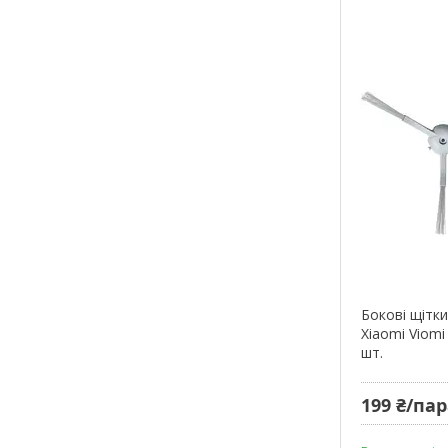
Бокові щітк
Xiaomi Viomi
шт.
199 ₴/па