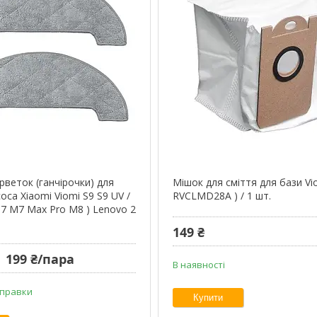
рветок (ганчірочки) для
Мішок для сміття для бази Vio
са Xiaomi Viomi S9 S9 UV /
RVCLMD28A ) / 1 шт.
M7 M7 Max Pro M8 ) Lenovo 2
149 ₴
199 ₴/пара
В наявності
дправки
Купити