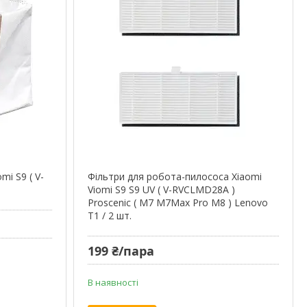
mi S9 ( V-
Фільтри для робота-пилососа Xiaomi
Viomi S9 S9 UV ( V-RVCLMD28A )
Proscenic ( M7 M7Max Pro M8 ) Lenovo
T1 / 2 шт.
199 ₴/пара
В наявності