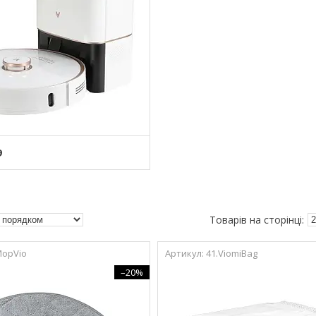
9
MopVio
41.ViomiBag
–20%