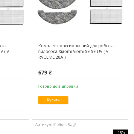
ота-
Комплект максимальний для робота-
V ( V-
пилососа Xiaomi Viomi S9 S9 UV ( V-
RVCLMD28A )
679 ₴
Готово до відправки
Купити
41.ViomiBag5
–18%