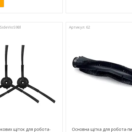
SideVioS9Bl
62
кових щіток для робота-
Основна щітка для робота-п