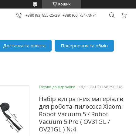
Кошик
+380 (93) 855-25-29
+380 (66) 754-73-74
Доставка та оплата
Повернення та обмін
Готово до відправки
Код:
129.130.158.290.345
Набір витратних матеріалів
для робота-пилососа Xiaomi
Robot Vacuum 5 / Robot
Vacuum 5 Pro ( OV31GL /
OV21GL ) №4