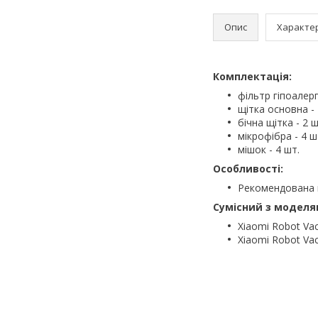
Опис
Характе
Комплектація:
фільтр гіпоалер
щітка основна - 
бічна щітка - 2 ш
мікрофібра - 4 ш
мішок - 4 шт.
Особливості:
Рекомендована пе
Сумісний з моделя
Xiaomi Robot Vac
Xiaomi Robot Va