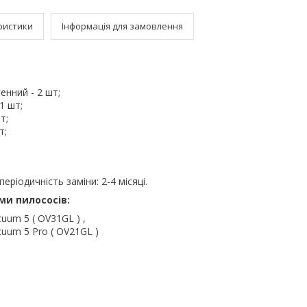
ристики
Інформація для замовлення
генний - 2 шт;
1 шт;
т;
т;
ріодичність заміни: 2-4 місяці.
ми пилососів:
uum 5 ( OV31GL ) ,
cuum 5 Pro ( OV21GL )