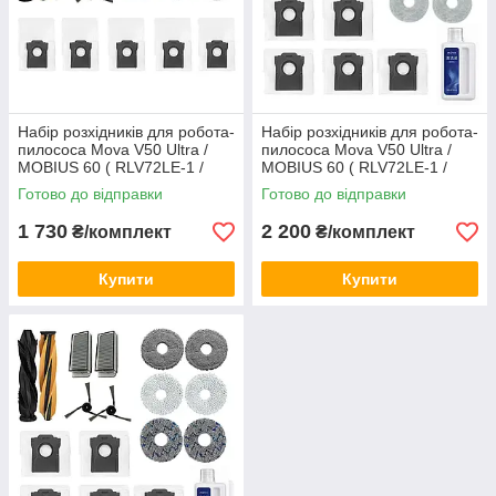
Набір розхідників для робота-
Набір розхідників для робота-
пилососа Mova V50 Ultra /
пилососа Mova V50 Ultra /
MOBIUS 60 ( RLV72LE-1 /
MOBIUS 60 ( RLV72LE-1 /
RLV72LE-1-bl / RLV83LE ) №5
RLV72LE-1-bl / RLV83LE ) №6
Готово до відправки
Готово до відправки
1 730
2 200
₴/комплект
₴/комплект
Купити
Купити