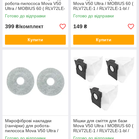
робота-пилососа Mova V50
Mova V50 Ultra / MOBIUS 60 (
Ultra / MOBIUS 60 ( RLV72LE-
RLV72LE-1 / RLV72LE-1-bl /
1 / RLV72LE-1-bl / RLV83LE )
RLV83LE ) 1 шт.
Готово до відправки
Готово до відправки
399
149
₴/комплект
₴
Купити
Купити
Мікрофіброві накладки
Мішки для сміття для бази
(ганчірки) для робота-
Mova V50 Ultra / MOBIUS 60 (
пилососа Mova V50 Ultra /
RLV72LE-1 / RLV72LE-1-bl /
MOBIUS 60 ( RLV72LE-1 /
RLV83LE ) 3 шт.
Готово до відправки
Готово до відправки