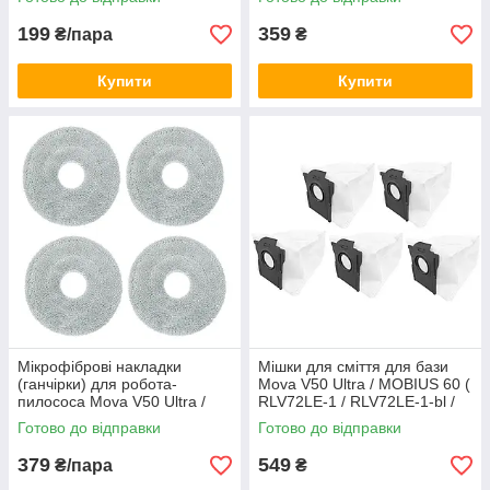
RLV72LE-1-bl / RLV83LE ) 2
шт.
199
359
₴/пара
₴
Купити
Купити
Мікрофіброві накладки
Мішки для сміття для бази
(ганчірки) для робота-
Mova V50 Ultra / MOBIUS 60 (
пилососа Mova V50 Ultra /
RLV72LE-1 / RLV72LE-1-bl /
MOBIUS 60 ( RLV72LE-1 /
RLV83LE ) 5 шт.
Готово до відправки
Готово до відправки
RLV72LE-1-bl / RLV83LE ) 4
шт.
379
549
₴/пара
₴