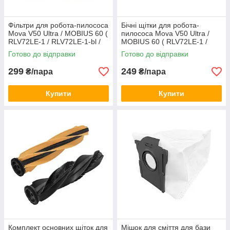
Фільтри для робота-пилососа
Бічні щітки для робота-
Mova V50 Ultra / MOBIUS 60 (
пилососа Mova V50 Ultra /
RLV72LE-1 / RLV72LE-1-bl /
MOBIUS 60 ( RLV72LE-1 /
RLV83LE ) 2 шт.
RLV72LE-1-bl / RLV83LE ) 2
Готово до відправки
Готово до відправки
шт.
299
249
₴/пара
₴/пара
Купити
Купити
Комплект основних щіток для
Мішок для сміття для бази