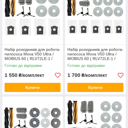
Набір розхідників для робота-
Набір розхідників для робота-
пилососа Mova V50 Ultra /
пилососа Mova V50 Ultra /
MOBIUS 60 ( RLV72LE-1 /
MOBIUS 60 ( RLV72LE-1 /
RLV72LE-1-bl / RLV83LE ) №3
RLV72LE-1-bl / RLV83LE ) №4
Готово до відправки
Готово до відправки
1 550
1 700
₴/комплект
₴/комплект
Купити
Купити